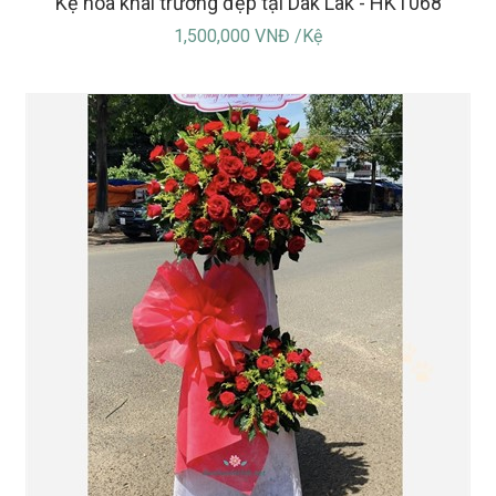
Kệ hoa khai trương đẹp tại Dak Lak - HKT068
1,500,000 VNĐ /Kệ