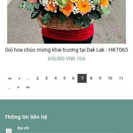
Giỏ hoa chúc mừng khai trương tại Dak Lak - HKT065
600,000 VNĐ /Giỏ
««
«
…
2
3
4
5
6
7
8
9
10
11
…
»
»»
Thông tin liên hệ
Địa chỉ