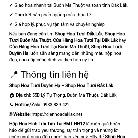
✔ Giao hoa nhanh tại Buôn Ma Thuột và toàn tỉnh Đắk Lắk.
✔ Cam kết sản phẩm giống mẫu thực tế.
✔ Giá hợp lý, phục vụ tận tâm và chuyên nghiệp.
Nếu bạn đang cần tìm
Shop Hoa Tươi Đắk Lắk
,
Shop Hoa
Tươi Buôn Ma Thuột
,
Cửa Hàng Hoa Tươi Tại Đắk Lắk
hay
Cửa Hàng Hoa Tươi Tại Buôn Ma Thuột
,
Shop Hoa Tươi
Duyên Hạ
luôn sẵn sàng mang đến những mẫu hộp hoa
đẹp, cao cấp cùng dịch vụ điện hoa uy tín.
📍 Thông tin liên hệ
Shop Hoa Tươi Duyên Hạ – Shop Hoa Tươi Đắk Lắk
🏠
Địa chỉ:
55B Lý Tự Trọng, Buôn Ma Thuột, Đắk Lắk.
📞
Hotline/Zalo:
0933 839 422.
🌐
Website:
https://dienhoadaklak.net
Hộp Hoa Hình Trái Tim Tại BMT HH12
là món quà hoàn
hảo để gửi trao yêu thương, sự trân trọng và những lời
chúc ngọt ngào đến người bạn yêu quý. Hãy để
Shop Hoa