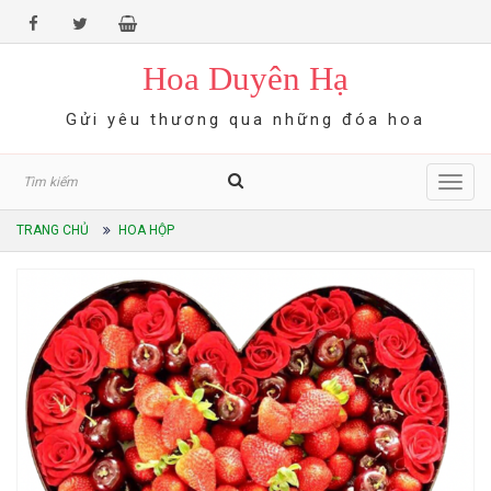
Hoa Duyên Hạ
Gửi yêu thương qua những đóa hoa
Toggl
navig
TRANG CHỦ
HOA HỘP