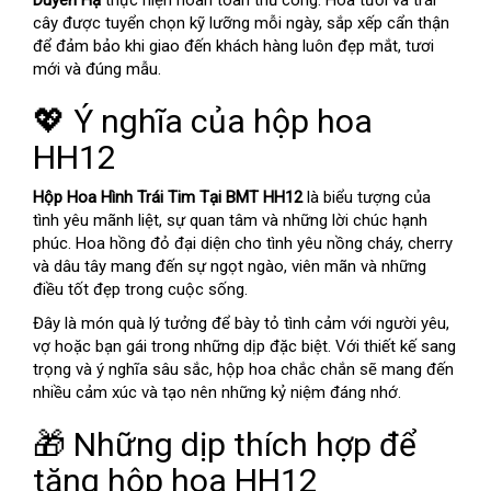
Duyên Hạ
thực hiện hoàn toàn thủ công. Hoa tươi và trái
cây được tuyển chọn kỹ lưỡng mỗi ngày, sắp xếp cẩn thận
để đảm bảo khi giao đến khách hàng luôn đẹp mắt, tươi
mới và đúng mẫu.
💖 Ý nghĩa của hộp hoa
HH12
Hộp Hoa Hình Trái Tim Tại BMT HH12
là biểu tượng của
tình yêu mãnh liệt, sự quan tâm và những lời chúc hạnh
phúc. Hoa hồng đỏ đại diện cho tình yêu nồng cháy, cherry
và dâu tây mang đến sự ngọt ngào, viên mãn và những
điều tốt đẹp trong cuộc sống.
Đây là món quà lý tưởng để bày tỏ tình cảm với người yêu,
vợ hoặc bạn gái trong những dịp đặc biệt. Với thiết kế sang
trọng và ý nghĩa sâu sắc, hộp hoa chắc chắn sẽ mang đến
nhiều cảm xúc và tạo nên những kỷ niệm đáng nhớ.
🎁 Những dịp thích hợp để
tặng hộp hoa HH12