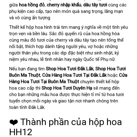
giữa
hoa hồng đỏ
,
cherry nhập khẩu
,
dâu tây tươi
cùng các
phụ kiện cao cấp, tạo nên món quà sang trọng, lãng mạn
và vô cùng ấn tượng.
Thiết kế hộp hoa hình trái tim mang ý nghĩa về một tình yêu
trọn vẹn và bền lâu. Sắc đỏ quyến rũ của hoa hồng hòa
cùng màu đỏ tươi của cherry và dâu tây tạo nên tổng thể
nổi bật, thích hợp dành tặng người yêu, vợ hoặc những
người thân yêu trong các dịp đặc biệt như sinh nhật, kỷ
niệm yêu nhau, lễ tình nhân hay ngày Quốc tế Phụ nữ.
Nếu bạn đang tìm
Shop Hoa Tươi Đắk Lắk
,
Shop Hoa Tươi
Buôn Ma Thuột
,
Cửa Hàng Hoa Tươi Tại Đắk Lắk
hoặc
Cửa
Hàng Hoa Tươi Tại Buôn Ma Thuột
chuyên thiết kế hộp
hoa cao cấp thì
Shop Hoa Tươi Duyên Hạ
sẽ mang đến
cho bạn những mẫu hoa được thực hiện tỉ mỉ từ hoa tươi
tuyển chọn mỗi ngày và giao tận nơi nhanh chóng trên
toàn tỉnh Đắk Lắk.
❤️ Thành phần của hộp hoa
HH12