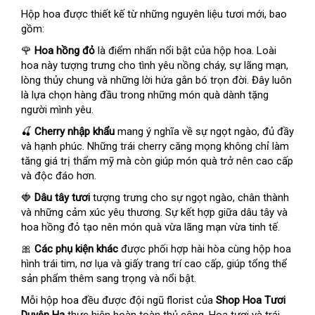
Hộp hoa được thiết kế từ những nguyên liệu tươi mới, bao
gồm:
🌹
Hoa hồng đỏ
là điểm nhấn nổi bật của hộp hoa. Loài
hoa này tượng trưng cho tình yêu nồng cháy, sự lãng mạn,
lòng thủy chung và những lời hứa gắn bó trọn đời. Đây luôn
là lựa chọn hàng đầu trong những món quà dành tặng
người mình yêu.
🍒
Cherry nhập khẩu
mang ý nghĩa về sự ngọt ngào, đủ đầy
và hạnh phúc. Những trái cherry căng mọng không chỉ làm
tăng giá trị thẩm mỹ mà còn giúp món quà trở nên cao cấp
và độc đáo hơn.
🍓
Dâu tây tươi
tượng trưng cho sự ngọt ngào, chân thành
và những cảm xúc yêu thương. Sự kết hợp giữa dâu tây và
hoa hồng đỏ tạo nên món quà vừa lãng mạn vừa tinh tế.
🎀
Các phụ kiện khác
được phối hợp hài hòa cùng hộp hoa
hình trái tim, nơ lụa và giấy trang trí cao cấp, giúp tổng thể
sản phẩm thêm sang trọng và nổi bật.
Mỗi hộp hoa đều được đội ngũ florist của
Shop Hoa Tươi