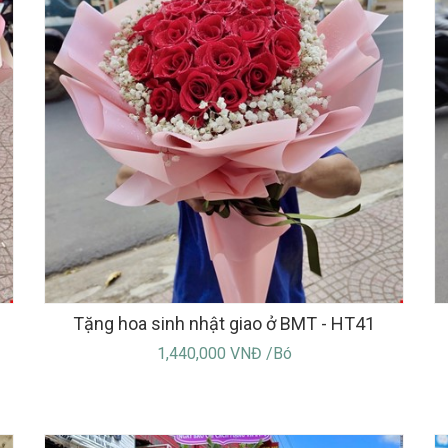
Tặng hoa sinh nhật giao ở BMT - HT41
1,440,000 VNĐ /Bó