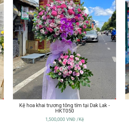
Kệ hoa khai trương tông tím tại Dak Lak -
HKT050
1,500,000 VNĐ /Kệ