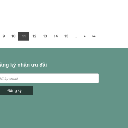
9
10
11
12
13
14
15
…
»
»»
ăng ký nhận ưu đãi
Đăng ký