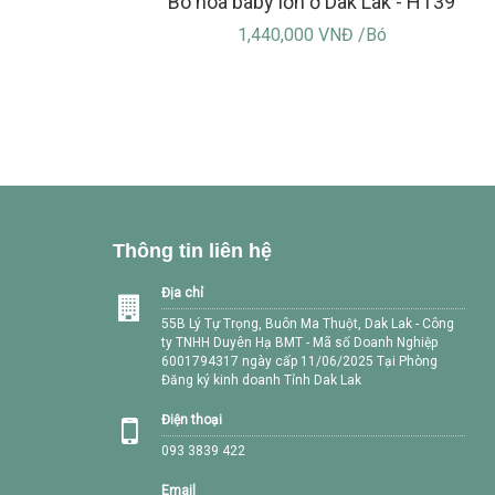
Bó hoa baby lớn ở Dak Lak - HT39
1,440,000 VNĐ /Bó
Thông tin liên hệ
Địa chỉ
55B Lý Tự Trọng, Buôn Ma Thuột, Dak Lak - Công
ty TNHH Duyên Hạ BMT - Mã số Doanh Nghiệp
6001794317 ngày cấp 11/06/2025 Tại Phòng
Đăng ký kinh doanh Tỉnh Dak Lak
Điện thoại
093 3839 422
Email