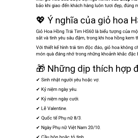
bảo khi giao đến khách hàng luôn tươi đẹp, đúng 
💖 Ý nghĩa của giỏ hoa 
Giỏ Hoa Hồng Trái Tim HS60 là biểu tượng của một
sắt và tình yêu sâu đậm, trong khi hoa hồng kem th
Với thiết kế hình trái tim độc đáo, giỏ hoa khôn
món quà đáng nhớ trong những khoảnh khắc đặc b
🎁 Những dịp thích hợp 
✔ Sinh nhật người yêu hoặc vợ.
✔ Kỷ niệm ngày yêu.
✔ Kỷ niệm ngày cưới.
✔ Lễ Valentine.
✔ Quốc tế Phụ nữ 8/3.
✔ Ngày Phụ nữ Việt Nam 20/10.
✔ Cầu hôn hoặc tỏ tình.