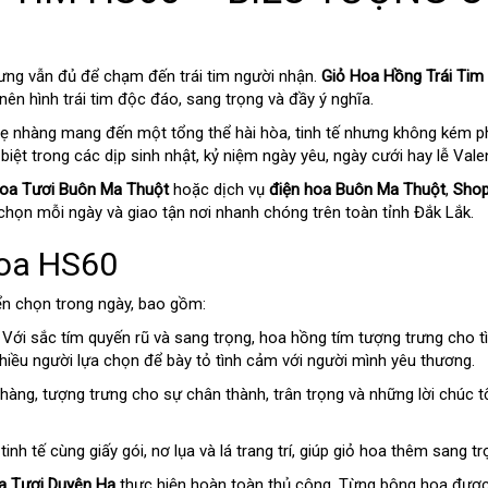
ưng vẫn đủ để chạm đến trái tim người nhận.
Giỏ Hoa Hồng Trái Tim
nên hình trái tim độc đáo, sang trọng và đầy ý nghĩa.
hẹ nhàng mang đến một tổng thể hài hòa, tinh tế nhưng không kém p
iệt trong các dịp sinh nhật, kỷ niệm ngày yêu, ngày cưới hay lễ Valen
oa Tươi Buôn Ma Thuột
hoặc dịch vụ
điện hoa Buôn Ma Thuột
,
Shop
 chọn mỗi ngày và giao tận nơi nhanh chóng trên toàn tỉnh Đắk Lắk.
hoa HS60
ển chọn trong ngày, bao gồm:
 Với sắc tím quyến rũ và sang trọng, hoa hồng tím tượng trưng cho t
hiều người lựa chọn để bày tỏ tình cảm với người mình yêu thương.
àng, tượng trưng cho sự chân thành, trân trọng và những lời chúc tố
nh tế cùng giấy gói, nơ lụa và lá trang trí, giúp giỏ hoa thêm sang tr
a Tươi Duyên Hạ
thực hiện hoàn toàn thủ công. Từng bông hoa được