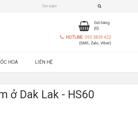
Giỏ hàng
(0)
HOTLINE:
093 3839 422
(SMS, Zalo, Viber)
GÓC HOA
LIÊN HỆ
im ở Dak Lak - HS60