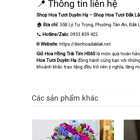
📍 Thông tin liên hệ
Shop Hoa Tươi Duyên Hạ – Shop Hoa Tươi Đắk Lắ
🏠
Địa chỉ:
55B Lý Tự Trọng, Phường Tân An, Đắk L
📞
Hotline/Zalo:
0933 839 422.
🌐
Website:
https://dienhoadaklak.net
Giỏ Hoa Hồng Trái Tim HS60
là món quà hoàn hảo 
Hoa Tươi Duyên Hạ
đồng hành cùng bạn với những g
khoảnh khắc trao tặng đều trở nên ý nghĩa, lãng 
Các sản phẩm khác