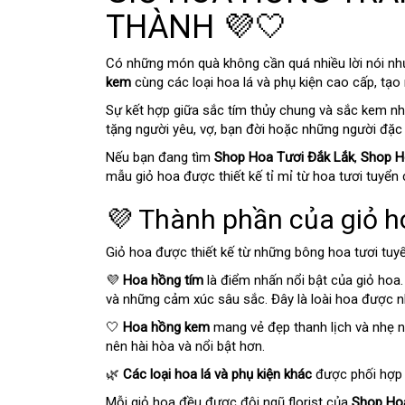
THÀNH 💜🤍
Có những món quà không cần quá nhiều lời nói nh
kem
cùng các loại hoa lá và phụ kiện cao cấp, tạo 
Sự kết hợp giữa sắc tím thủy chung và sắc kem n
tặng người yêu, vợ, bạn đời hoặc những người đặc b
Nếu bạn đang tìm
Shop Hoa Tươi Đắk Lắk
,
Shop H
mẫu giỏ hoa được thiết kế tỉ mỉ từ hoa tươi tuyển
💜 Thành phần của giỏ 
Giỏ hoa được thiết kế từ những bông hoa tươi tuy
💜
Hoa hồng tím
là điểm nhấn nổi bật của giỏ hoa.
và những cảm xúc sâu sắc. Đây là loài hoa được n
🤍
Hoa hồng kem
mang vẻ đẹp thanh lịch và nhẹ nh
nên hài hòa và nổi bật hơn.
🌿
Các loại hoa lá và phụ kiện khác
được phối hợp ti
Mỗi giỏ hoa đều được đội ngũ florist của
Shop Ho