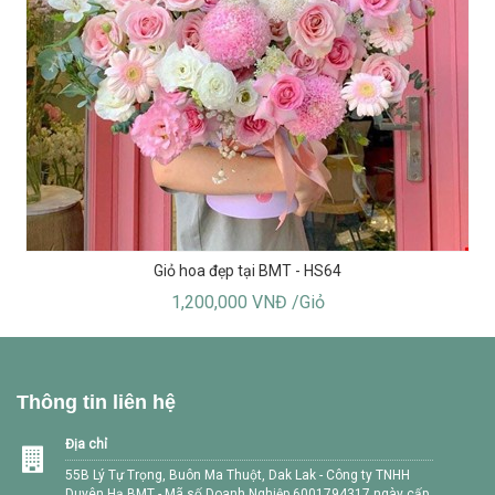
Giỏ hoa đẹp tại BMT - HS64
1,200,000 VNĐ /Giỏ
Thông tin liên hệ
Địa chỉ
55B Lý Tự Trọng, Buôn Ma Thuột, Dak Lak - Công ty TNHH
Duyên Hạ BMT - Mã số Doanh Nghiệp 6001794317 ngày cấp