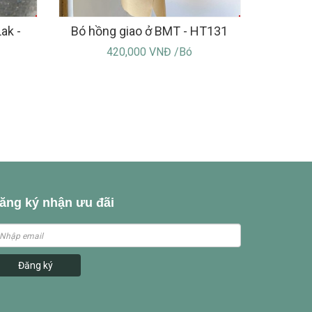
ak -
Bó hồng giao ở BMT - HT131
420,000 VNĐ /Bó
ăng ký nhận ưu đãi
Đăng ký