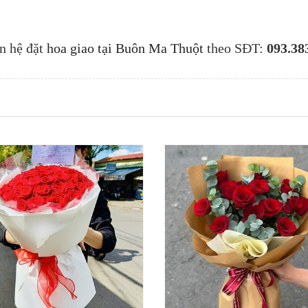
n hệ đặt
hoa
giao t
ại Bu
ôn Ma Thu
ột
theo SĐT:
093.38