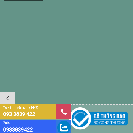
Tư vấn miễn phí (24/7)
Cửa hàng hoa tươi Duyên Hạ
093 3839 422
Zalo
0933839422