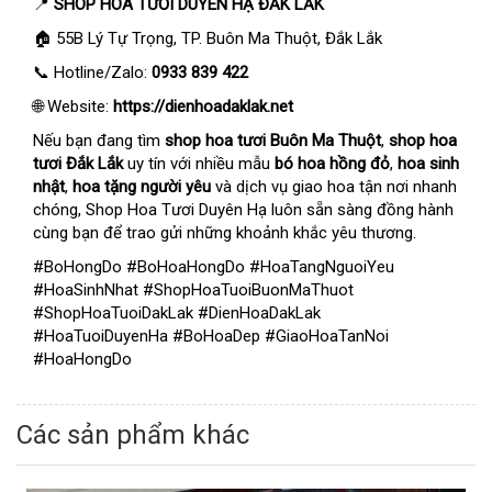
📍
SHOP HOA TƯƠI DUYÊN HẠ ĐẮK LẮK
🏠 55B Lý Tự Trọng, TP. Buôn Ma Thuột, Đắk Lắk
📞 Hotline/Zalo:
0933 839 422
🌐 Website:
https://dienhoadaklak.net
Nếu bạn đang tìm
shop hoa tươi Buôn Ma Thuột
,
shop hoa
tươi Đắk Lắk
uy tín với nhiều mẫu
bó hoa hồng đỏ
,
hoa sinh
nhật
,
hoa tặng người yêu
và dịch vụ giao hoa tận nơi nhanh
chóng, Shop Hoa Tươi Duyên Hạ luôn sẵn sàng đồng hành
cùng bạn để trao gửi những khoảnh khắc yêu thương.
#BoHongDo #BoHoaHongDo #HoaTangNguoiYeu
#HoaSinhNhat #ShopHoaTuoiBuonMaThuot
#ShopHoaTuoiDakLak #DienHoaDakLak
#HoaTuoiDuyenHa #BoHoaDep #GiaoHoaTanNoi
#HoaHongDo
Các sản phẩm khác