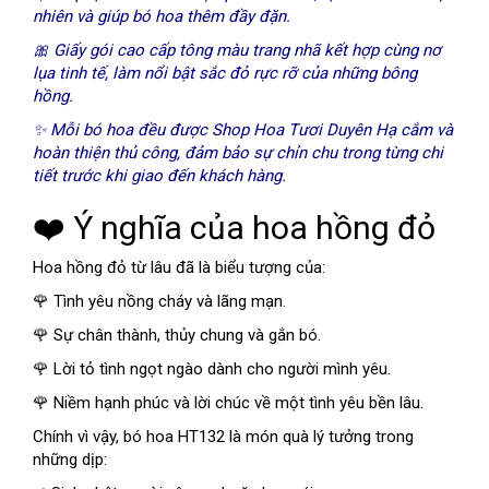
nhiên và giúp bó hoa thêm đầy đặn.
🎀 Giấy gói cao cấp tông màu trang nhã kết hợp cùng nơ
lụa tinh tế, làm nổi bật sắc đỏ rực rỡ của những bông
hồng.
✨ Mỗi bó hoa đều được Shop Hoa Tươi Duyên Hạ cắm và
hoàn thiện thủ công, đảm bảo sự chỉn chu trong từng chi
tiết trước khi giao đến khách hàng.
❤️ Ý nghĩa của hoa hồng đỏ
Hoa hồng đỏ từ lâu đã là biểu tượng của:
🌹 Tình yêu nồng cháy và lãng mạn.
🌹 Sự chân thành, thủy chung và gắn bó.
🌹 Lời tỏ tình ngọt ngào dành cho người mình yêu.
🌹 Niềm hạnh phúc và lời chúc về một tình yêu bền lâu.
Chính vì vậy, bó hoa HT132 là món quà lý tưởng trong
những dịp: