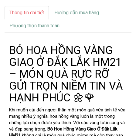
Thông tin chi tiết
Hướng dẫn mua hàng
Phương thức thanh toán
BÓ HOA HỒNG VÀNG
GIAO Ở ĐẮK LẮK HM21
– MÓN QUÀ RỰC RỠ
GỬI TRỌN NIỀM TIN VÀ
HẠNH PHÚC 🌼🌹
Khi muốn gửi đến người thân một món quà vừa tinh tế vừa
mang nhiều ý nghĩa, hoa hồng vàng luôn là một trong
những lựa chọn được yêu thích. Với sắc vàng tươi sáng và
vẻ đẹp sang trọng,
Bó Hoa Hồng Vàng Giao Ở Đắk Lắk
HM21
không chỉ là món quà chúc mừng mà còn thay bạn