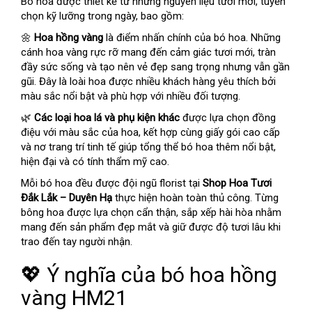
Bó hoa được thiết kế từ những nguyên liệu tươi mới, tuyển
chọn kỹ lưỡng trong ngày, bao gồm:
🌼
Hoa hồng vàng
là điểm nhấn chính của bó hoa. Những
cánh hoa vàng rực rỡ mang đến cảm giác tươi mới, tràn
đầy sức sống và tạo nên vẻ đẹp sang trọng nhưng vẫn gần
gũi. Đây là loài hoa được nhiều khách hàng yêu thích bởi
màu sắc nổi bật và phù hợp với nhiều đối tượng.
🌿
Các loại hoa lá và phụ kiện khác
được lựa chọn đồng
điệu với màu sắc của hoa, kết hợp cùng giấy gói cao cấp
và nơ trang trí tinh tế giúp tổng thể bó hoa thêm nổi bật,
hiện đại và có tính thẩm mỹ cao.
Mỗi bó hoa đều được đội ngũ florist tại
Shop Hoa Tươi
Đắk Lắk – Duyên Hạ
thực hiện hoàn toàn thủ công. Từng
bông hoa được lựa chọn cẩn thận, sắp xếp hài hòa nhằm
mang đến sản phẩm đẹp mắt và giữ được độ tươi lâu khi
trao đến tay người nhận.
💖 Ý nghĩa của bó hoa hồng
vàng HM21