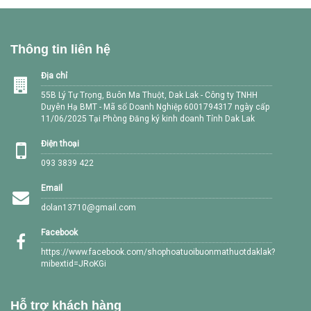
Thông tin liên hệ
Địa chỉ
55B Lý Tự Trọng, Buôn Ma Thuột, Dak Lak - Công ty TNHH
Duyên Hạ BMT - Mã số Doanh Nghiệp 6001794317 ngày cấp
11/06/2025 Tại Phòng Đăng ký kinh doanh Tỉnh Dak Lak
Điện thoại
093 3839 422
Email
dolan13710@gmail.com
Facebook
https://www.facebook.com/shophoatuoibuonmathuotdaklak?
mibextid=JRoKGi
Hỗ trợ khách hàng