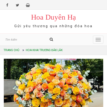
Hoa Duyên Hạ
Gửi yêu thương qua những đóa hoa
Toggl
navig
TRANG CHỦ
HOA KHAI TRƯƠNG ĐẮK LẮK