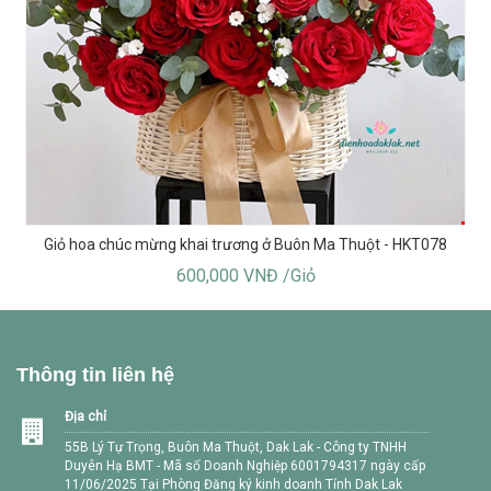
Giỏ hoa chúc mừng khai trương ở Buôn Ma Thuột - HKT078
600,000 VNĐ /Giỏ
Thông tin liên hệ
Địa chỉ
55B Lý Tự Trọng, Buôn Ma Thuột, Dak Lak - Công ty TNHH
Duyên Hạ BMT - Mã số Doanh Nghiệp 6001794317 ngày cấp
11/06/2025 Tại Phòng Đăng ký kinh doanh Tỉnh Dak Lak