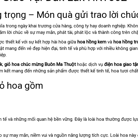
 trọng – Món quà gửi trao lời chú
ĩa trong ngày khai trương cửa hàng, công ty hay doanh nghiệp. Không 
gắm lời chúc về sự may mắn, phát tài, phát lộc và thành công trên c
c thiết kế với sự kết hợp hài hòa giữa
hoa hồng kem
và
hoa hồng tr
 mang đến vẻ đẹp hiện đại, tinh tế và phù hợp với nhiều không gia
iệp.
ắk
,
giỏ hoa chúc mừng Buôn Ma Thuột
hoặc dịch vụ
điện hoa giao tậ
m kết mang đến những sản phẩm được thiết kế tinh tế, hoa tươi chất 
iỏ hoa gồm
 tế và những mối quan hệ bền vững. Đây là loài hoa thường được lựa
sự may mắn, niềm vui và nguồn năng lượng tích cực. Loài hoa này c