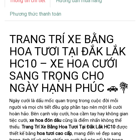
Thông tin chi tiết
Hướng dẫn mua hàng
Phương thức thanh toán
TRANG TRÍ XE BẰNG
HOA TƯƠI TẠI ĐẮK LẮK
HC10 – XE HOA CƯỚI
SANG TRỌNG CHO
NGÀY HẠNH PHÚC 🚗💐
Ngày cưới là dấu mốc quan trọng trong cuộc đời mỗi
người và mọi chi tiết đều góp phần tạo nên một lễ cưới
hoàn hảo. Bên cạnh váy cưới, hoa cầm tay hay không gian
tiệc cưới,
xe hoa đón dâu
cũng là điểm nhấn không thể
thiếu.
Trang Trí Xe Bằng Hoa Tươi Tại Đắk Lắk HC10
được
thiết kế bằng
hoa tươi cao cấp
, mang đến vẻ đẹp sang