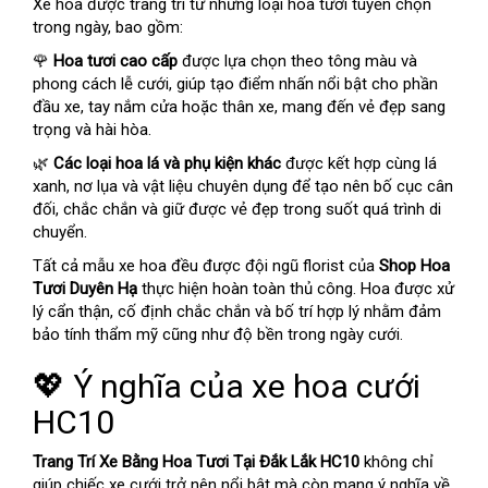
Xe hoa được trang trí từ những loại hoa tươi tuyển chọn
trong ngày, bao gồm:
🌹
Hoa tươi cao cấp
được lựa chọn theo tông màu và
phong cách lễ cưới, giúp tạo điểm nhấn nổi bật cho phần
đầu xe, tay nắm cửa hoặc thân xe, mang đến vẻ đẹp sang
trọng và hài hòa.
🌿
Các loại hoa lá và phụ kiện khác
được kết hợp cùng lá
xanh, nơ lụa và vật liệu chuyên dụng để tạo nên bố cục cân
đối, chắc chắn và giữ được vẻ đẹp trong suốt quá trình di
chuyển.
Tất cả mẫu xe hoa đều được đội ngũ florist của
Shop Hoa
Tươi Duyên Hạ
thực hiện hoàn toàn thủ công. Hoa được xử
lý cẩn thận, cố định chắc chắn và bố trí hợp lý nhằm đảm
bảo tính thẩm mỹ cũng như độ bền trong ngày cưới.
💖 Ý nghĩa của xe hoa cưới
HC10
Trang Trí Xe Bằng Hoa Tươi Tại Đắk Lắk HC10
không chỉ
giúp chiếc xe cưới trở nên nổi bật mà còn mang ý nghĩa về