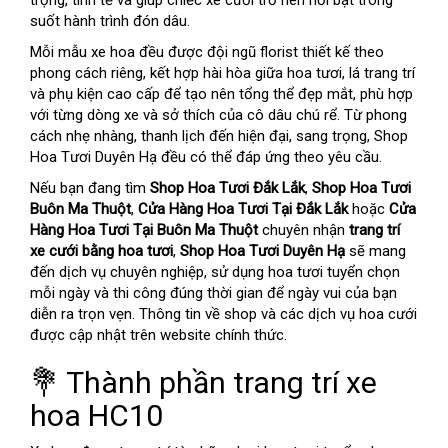
trọng, tinh tế và giúp chiếc xe cưới trở nên nổi bật trong
suốt hành trình đón dâu.
Mỗi mẫu xe hoa đều được đội ngũ florist thiết kế theo
phong cách riêng, kết hợp hài hòa giữa hoa tươi, lá trang trí
và phụ kiện cao cấp để tạo nên tổng thể đẹp mắt, phù hợp
với từng dòng xe và sở thích của cô dâu chú rể. Từ phong
cách nhẹ nhàng, thanh lịch đến hiện đại, sang trọng, Shop
Hoa Tươi Duyên Hạ đều có thể đáp ứng theo yêu cầu.
Nếu bạn đang tìm
Shop Hoa Tươi Đắk Lắk
,
Shop Hoa Tươi
Buôn Ma Thuột
,
Cửa Hàng Hoa Tươi Tại Đắk Lắk
hoặc
Cửa
Hàng Hoa Tươi Tại Buôn Ma Thuột
chuyên nhận
trang trí
xe cưới bằng hoa tươi
,
Shop Hoa Tươi Duyên Hạ
sẽ mang
đến dịch vụ chuyên nghiệp, sử dụng hoa tươi tuyển chọn
mỗi ngày và thi công đúng thời gian để ngày vui của bạn
diễn ra trọn vẹn. Thông tin về shop và các dịch vụ hoa cưới
được cập nhật trên website chính thức.
💐 Thành phần trang trí xe
hoa HC10