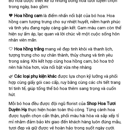
Bó hoa được thiết kế từ những bông hoa tươi tuyển chọn
trong ngày, bao gồm:
🧡
Hoa hồng cam
là điểm nhấn nổi bật của bó hoa. Hoa
hồng cam tượng trưng cho sự nhiệt huyết, niềm hạnh phúc
và tình yêu đang ngày càng gắn kết. Gam màu cam còn thể
hiện sự ấm áp, lạc quan và lời chúc về một cuộc sống hôn
nhân viên mãn.
🤍
Hoa hồng trắng
mang vẻ đẹp tinh khôi và thanh lịch,
tượng trưng cho sự chân thành, thủy chung và tình yêu
trong sáng. Khi kết hợp cùng hoa hồng cam, bó hoa trở
nên hài hòa hơn, vừa nổi bật vừa nhẹ nhàng.
🌿
Các loại phụ kiện khác
được lựa chọn kỹ lưỡng và phối
hợp cùng giấy gói cao cấp, ruy băng cùng các chi tiết trang
trí tinh tế, giúp tổng thể bó hoa thêm sang trọng và cuốn
hút.
Mỗi bó hoa đều được đội ngũ florist của
Shop Hoa Tươi
Duyên Hạ
thực hiện hoàn toàn thủ công. Từng cành hoa
được tuyển chọn cẩn thận, phối màu hài hòa và sắp xếp tỉ
mỉ nhằm đảm bảo khi giao đến khách hàng luôn đúng mẫu,
tươi đẹp và giữ được vẻ hoàn hảo trong suốt ngày cưới.