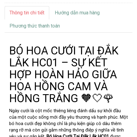
Thông tin chi tiết
Hướng dẫn mua hàng
Phương thức thanh toán
BÓ HOA CƯỚI TẠI ĐẮK
LẮK HC01 – SỰ KẾT
HỢP HOÀN HẢO GIỮA
HOA HỒNG CAM VÀ
HỒNG TRẮNG 🧡🤍🌹
Ngày cưới là cột mốc thiêng liêng đánh dấu sự khởi đầu
của một cuộc sống mới đầy yêu thương và hạnh phúc. Một
bó hoa cưới đẹp không chỉ là phụ kiện giúp cô dâu thêm
rạng rỡ mà còn gửi gắm những thông điệp ý nghĩa về tình
yêu và sự gắn kết.
Bó Hoa Cưới Tại Đắk Lắk HC01
được