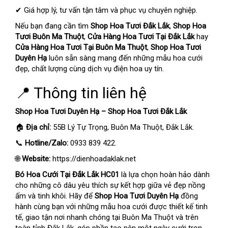
✔ Giá hợp lý, tư vấn tận tâm và phục vụ chuyên nghiệp.
Nếu bạn đang cần tìm
Shop Hoa Tươi Đắk Lắk
,
Shop Hoa
Tươi Buôn Ma Thuột
,
Cửa Hàng Hoa Tươi Tại Đắk Lắk
hay
Cửa Hàng Hoa Tươi Tại Buôn Ma Thuột
,
Shop Hoa Tươi
Duyên Hạ
luôn sẵn sàng mang đến những mẫu hoa cưới
đẹp, chất lượng cùng dịch vụ điện hoa uy tín.
📍 Thông tin liên hệ
Shop Hoa Tươi Duyên Hạ – Shop Hoa Tươi Đắk Lắk
🏠
Địa chỉ:
55B Lý Tự Trọng, Buôn Ma Thuột, Đắk Lắk.
📞
Hotline/Zalo:
0933 839 422.
🌐
Website:
https://dienhoadaklak.net
Bó Hoa Cưới Tại Đắk Lắk HC01
là lựa chọn hoàn hảo dành
cho những cô dâu yêu thích sự kết hợp giữa vẻ đẹp nồng
ấm và tinh khôi. Hãy để
Shop Hoa Tươi Duyên Hạ
đồng
hành cùng bạn với những mẫu hoa cưới được thiết kế tinh
tế, giao tận nơi nhanh chóng tại Buôn Ma Thuột và trên