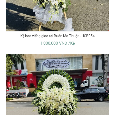
Kệ hoa viếng giao tại Buôn Ma Thuột - HCB054
1,800,000 VNĐ /Kệ