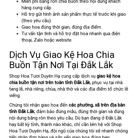
Miễn phí băng rôn chia buồn theo nội dung khách
hàng cung cấp.
Hỗ trợ gửi hình ảnh sản phẩm thực tế trước khi giao
(theo yêu cầu).
Giao hoa đúng thời gian, đúng địa điểm.
Tư vấn tận tình và hỗ trợ đặt hoa nhanh qua điện
thoại, Zalo hoặc website.
Dịch Vụ Giao Kệ Hoa Chia
Buồn Tận Nơi Tại Đắk Lắk
Shop Hoa Tươi Duyên Hạ cung cấp dịch vụ
giao kệ hoa
chia buồn tận nơi trên toàn tỉnh Đắk Lắk
, phục vụ tại nhà
tang lễ, nhà riêng, chùa, nhà thờ và các địa điểm tổ chức lễ
viếng.
Chúng tôi nhận giao hoa đến
các phường, xã trên địa bàn
tỉnh Đắk Lắk
, đảm bảo đúng mẫu, đúng thời gian và đúng
nội dung băng rôn theo yêu cầu. Dù bạn đang ở Đắk Lắk
hay bất kỳ tỉnh, thành nào khác, chỉ cần liên hệ với Shop
Hoa Tươi Duyên Hạ, đội ngũ của chúng tôi sẽ nhanh chóng
tiếp nhận đơn hàng và sắp xếp giao hoa đúng hẹn.