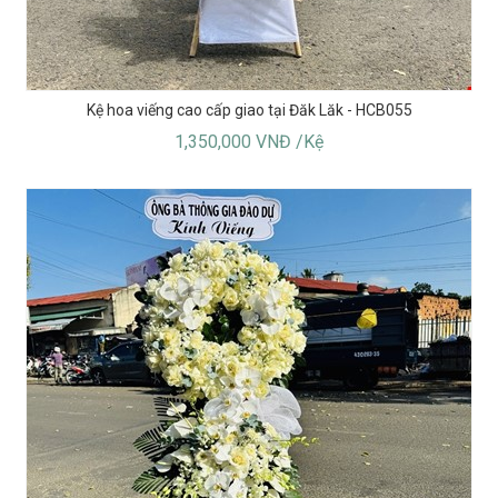
Kệ hoa viếng cao cấp giao tại Đăk Lăk - HCB055
1,350,000 VNĐ /Kệ