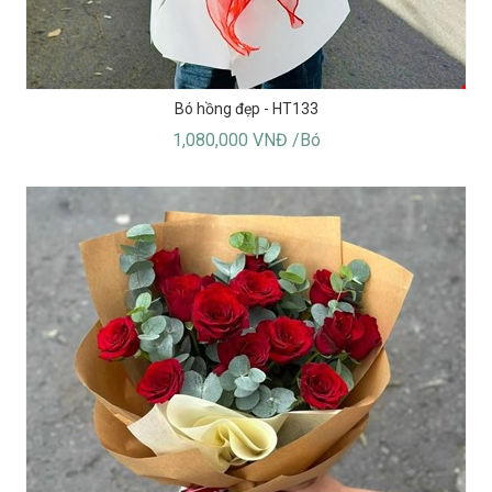
Bó hồng đẹp - HT133
1,080,000 VNĐ /Bó