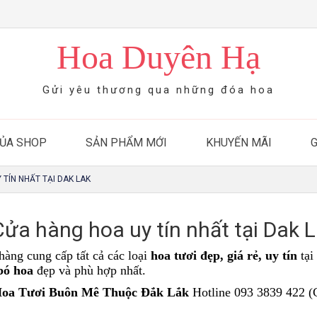
Hoa Duyên Hạ
Gửi yêu thương qua những đóa hoa
CỦA SHOP
SẢN PHẨM MỚI
KHUYẾN MÃI
 TÍN NHẤT TẠI DAK LAK
ửa hàng hoa uy tín nhất tại Dak 
hàng cung cấp tất cả các loại
hoa tươi đẹp
,
giá rẻ
,
uy tín
tại
bó hoa
đẹp và phù hợp nhất.
Hoa Tươi Buôn Mê Thuộc Đắk Lắk
Hotline 093 3839 422 (