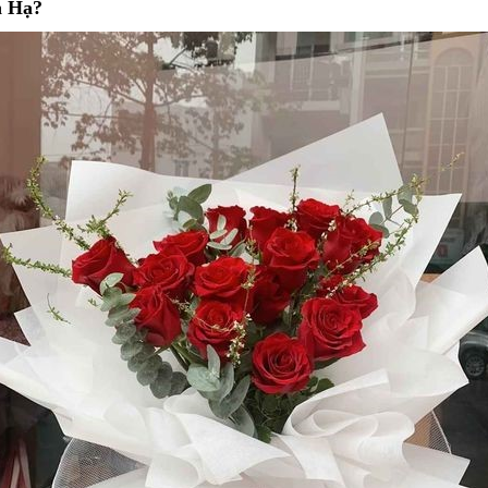
n Hạ?